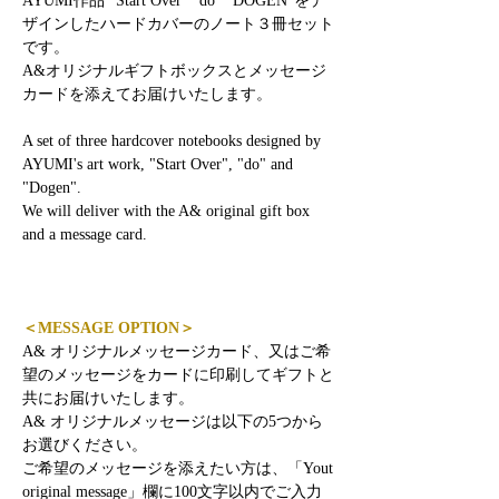
AYUMI作品 "Start Over" "do" "DOGEN"をデ
ザインしたハードカバーのノート３冊セット
です。
A&オリジナルギフトボックスとメッセージ
カードを添えてお届けいたします。
A set of three hardcover notebooks designed by
AYUMI's art work, "Start Over", "do" and
"Dogen".
We will deliver with the A& original gift box
and a message card.
＜MESSAGE OPTION＞
A& オリジナルメッセージカード、又はご希
望のメッセージをカードに印刷してギフトと
共にお届けいたします。
A& オリジナルメッセージは以下の5つから
お選びください。
ご希望のメッセージを添えたい方は、「Yout
original message」欄に100文字以内でご入力