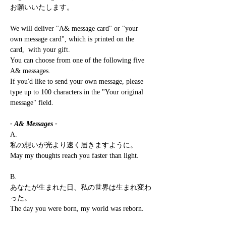
お願いいたします。
We will deliver "A& message card" or "your
own message card", which is printed on the
card, with your gift.
You can choose from one of the following five
A& messages.
If you'd like to send your own message, please
type up to 100 characters in the "Your original
message" field.
- A& Messages -
A.
私の想いが光より速く届きますように。
May my thoughts reach you faster than light.
B.
あなたが生まれた日、私の世界は生まれ変わ
った。
The day you were born, my world was reborn.