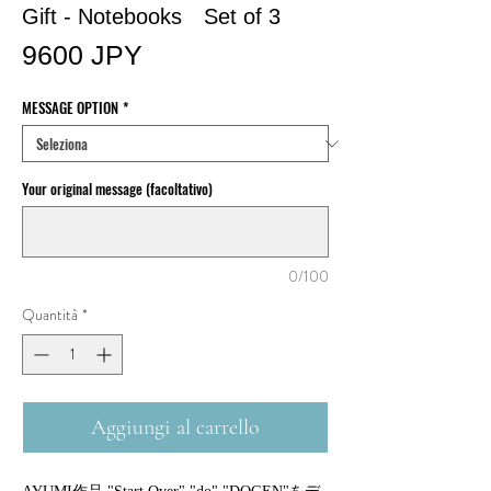
Gift - Notebooks Set of 3
Prezzo
9600 JPY
MESSAGE OPTION
*
Your original message (facoltativo)
0/100
Quantità
*
Aggiungi al carrello