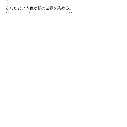
C.
あなたという色が私の世界を染める。
You are the color that saturates my world.
D.
ありがとう。誰かにおめでとうと言える幸せ
があると知りました。
Thank you. I discovered the happiness of
congratulating someone.
E.
この世界は美しいと教えてくれたあなたに。
This is for you. Who told me that this world was
beautiful.
DETAILS
Size：A5