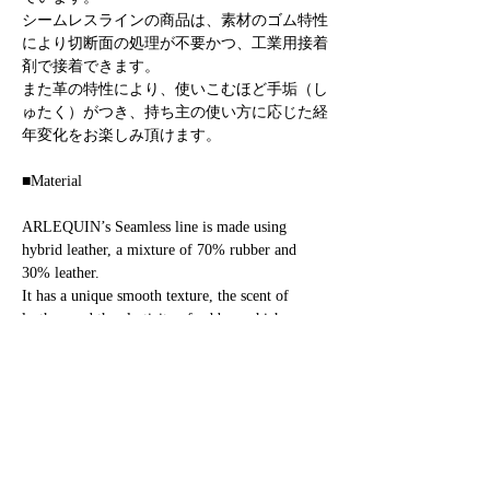
シームレスラインの商品は、素材のゴム特性
により切断面の処理が不要かつ、工業用接着
剤で接着できます。
また革の特性により、使いこむほど手垢（し
ゅたく）がつき、持ち主の使い方に応じた経
年変化をお楽しみ頂けます。
■Material
ARLEQUIN’s Seamless line is made using
hybrid leather, a mixture of 70% rubber and
30% leather.
It has a unique smooth texture, the scent of
leather, and the elasticity of rubber, which are
adopted into the structural designs and methods
of manufacturing of products.
Our products can be assembled using industrial
glue and the elastic material does not require the
trimming of the cut surface.
In addition, it still allows users to enjoy the
aging of material while being used just like full-