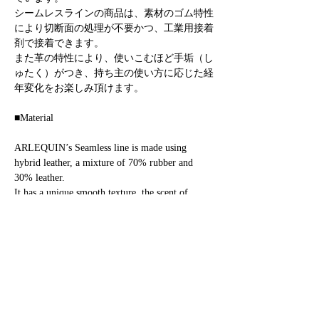
シームレスラインの商品は、素材のゴム特性
により切断面の処理が不要かつ、工業用接着
剤で接着できます。
また革の特性により、使いこむほど手垢（し
ゅたく）がつき、持ち主の使い方に応じた経
年変化をお楽しみ頂けます。
■Material
ARLEQUIN’s Seamless line is made using
hybrid leather, a mixture of 70% rubber and
30% leather.
It has a unique smooth texture, the scent of
leather, and the elasticity of rubber, which are
adopted into the structural designs and methods
of manufacturing of products.
Our products can be assembled using industrial
glue and the elastic material does not require the
trimming of the cut surface.
In addition, it still allows users to enjoy the
aging of material while being used just like full-